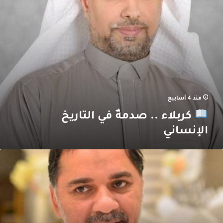
منذ 4 أسابيع
كربلاء .. صدمةٌ في التاريخ
الإنساني
ذرات
ن
ياة
لإمام
لسجاد
ع”