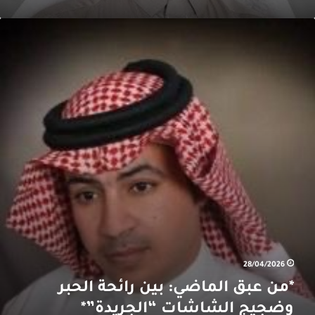
من
بق
لماضي:
ين
ائحة
لحبر
ضجيج
لشاشات
الجريدة”*
28/04/2026
*من عبق الماضي: بين رائحة الحبر
وضجيج الشاشات “الجريدة”*