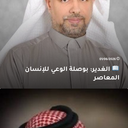
01/06/2026
الغدير: بوصلة الوعي للإنسان
المعاصر
ن
بق
لماضي:
لي
زينة
ساء
لقطيف