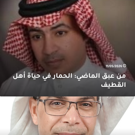
هل
لقطيف
11/05/2026
من عبق الماضي: الحمار في حياة أهل
القطيف
ين
تحوّل
لنصيحة
لى
ختبارٍ
لأخلاق