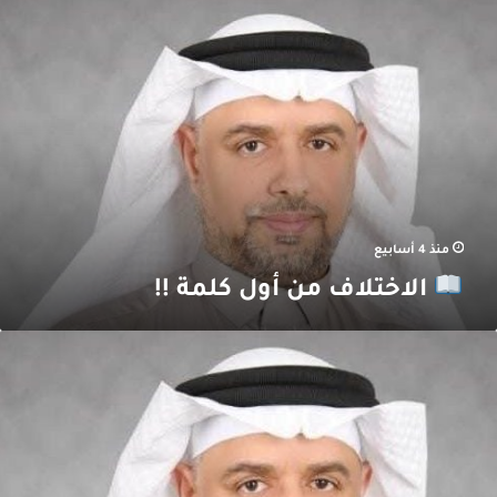
لاختلاف
ن
ول
لمة
!
منذ 4 أسابيع
الاختلاف من أول كلمة !!
ربلاء
.
دمةٌ
ي
لتاريخ
لإنساني