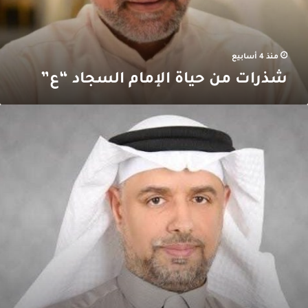
منذ 4 أسابيع
شذرات من حياة الإمام السجاد “ع”
اشوراء
بضٌ
جداني