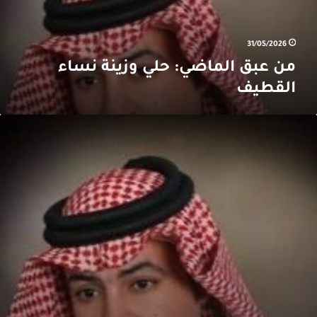
31/05/2026
من عبق الماضي: حلي وزينة نساء
القطيف
من
بق
لماضي:
لامح
لأزياء
لشعبية
ي
لقطيف