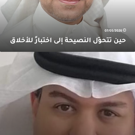
07/05/2026
حين تتحوّل النصيحة إلى اختبارٍ للأخلاق
لشخصية
لمؤثرة
ي
لإعلام
المجتمع..
ين
لبناء
الهدم