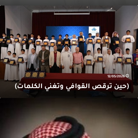
حين
رقص
لقوافي
تغني
لكلمات)
12/05/2026
(حين ترقص القوافي وتغني الكلمات)
ن
بق
لماضي:
لحمار
ي
ياة