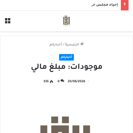
إحياء مجلس حسيني بمأتم الحاج أحمد منصور الخميس
الق
الرئيسية
/
أخباركم
أخباركم
موجودات: مبلغ مالي
335
0
20/06/2026