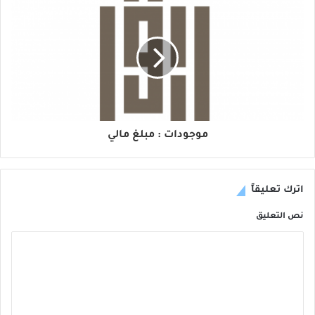
موجودات : مبلغ مالي
اترك تعليقاً
نص التعليق