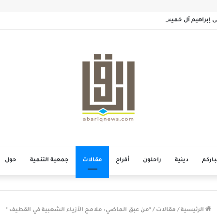
سى إبراهيم آل خميس
باركم
دينية
راحلون
أفراح
مقالات
جمعية التنمية
حول
الرئيسية
/
مقالات
/
*من عبق الماضي: ملامح الأزياء الشعبية في القطيف *