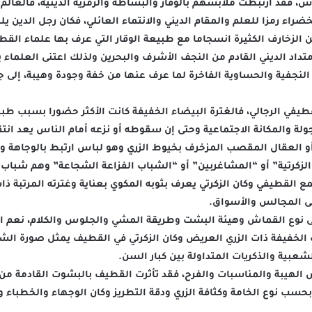
، فقد ارتبطت ملابسهم بالوقار والبساطة والرمزية الدينية، فالعال
راء رمزا للعلم والمقام الديني والانتماء العائلي، فكان رجل الدين ي
من الزخارف الكثيرة انسجاما مع طبيعة الوقار التي عرف بها علماء الق
تداد الديني القادم من النجف الأشرف والبحرين ولذلك اعتنى العلماء 
جفية والحساوية الفاخرة لما عرف عنها من خفة وجودة وهيبة، إلى ج
قطيفي الرجالي، فالغترة البيضاء الخفيفة كانت الأكثر حضورا بسبب ط
جولة والمكانة الاجتماعية وحتى إن سقوطه أو نزعه أمام الناس يعد ان
لعقال المقصب المزخرف بخيوط الزري وهو لباس ارتبط بالوجاهة واله
لزكرتية” أو “المشاغربين” أو “الشباب الفزاعة الشجاعة” وهم شباب اش
القطيفي وكان الزكرتي يعرف بثوبه المكوي بعناية وغترته المرتبة ذات
إلى المجالس والأسواق.
إلى نوع القماش وهيئة البشت وطريقة المشي والجلوس والكلام، نعم ار
الخفيفة ذات الزري العريض وكان الزكرتي في القطيف يمثل صورة الش
شعبية والذكريات المتداولة بين كبار السن.
 الهيبة والمناسبات والفرح، فقد تأثرت القطيف بالبشوت القادمة من 
سب نوع الخامة وكثافة الزري ودقة التطريز وكان الوجهاء والخطباء 