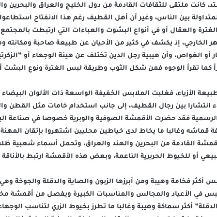
د، كانت ملتقى للثقافات القادمة من دول الخليج والعراق والبحرين وا
المتداولة بين الناس، وغير أن أهل القطيف رغم هذا الانفتاح استطاع
غترة والعقال أو في أنواع البشوت والعباءات التي ارتبطت بالمجتمع 
 الخارجي، إذ يكشف في كثير من الأحيان عن طبيعة صاحبة ومكانته وهي
أو الغواص، وأن هيبية رجل الدين تختلف عن هيئة الوجهاء أو “الزكرتية”
أ كما تقرأ الوجوه فمن شكل الثوب وطريقة لبس الغترة ونوع البشت 
ة الأزياء، فغلبت الملابس الخفيفة الواسعة ذات الألوان البيضاء وا
ياء انتشارا بين رجال القطيف، إلى جانب استخدام خامات مثل القطن و
 الرسمية فقد حضرت الأقمشة الصوفية والوبرية خصوصا في صناعة الب
فة قماشه وغالبا ما يخاط لدى خياطين محليين اشتهروا بإتقان المهنة
أقمشة القادمة من البحرين والهند والعراق، وتحمل أسماء شعبية ظلت
عي أو للخيوط الحريرية الناعمة، وبعض هذه الأقمشة ارتبط بالأناقة و
بس أكثر فخامة وهيبة ومن أبرزها الزبون والصاية والدقلة والجوخة و
لبس في الأعياد والمجالس والمناسبات الكبيرة ويفصل من أقمشة مخط
لدقلة” أكثر سماكة وهيبة وغالبا ما تطرز بخيوط الزري لتناسب الوجهاء