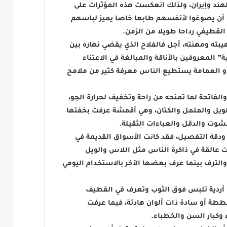
لهند وإيران، ولذلك انعكست هذه المؤثرات على
وا أن يصوغوا لأنفسهم طابعا خاصا يميز لباسهم
القطيفي رداحا طويلا من الزمن.
بته ومهنته، أجل فالفلاح الذي يقضي نهاره بين
 المعروفين بالأناقة والمبالغة في الاعتناء
أو العمامة يستطيع الناس معرفة كثير من ملامح
لفاتحة لما تمنحه من راحة وتخفيف لحرارة الجو،
الويل والململ والكتان، وهي أقمشة عرفت بخفتها
شوت والدقل والعباءات الثقيلة.
 ودقة التفصيل، فقد كانت الأسواق القديمة في
 عالقة في ذاكرة الناس مثل اللاس والويل
الترف بينما عرف بعضها الآخر بالاستخدام اليومي
هي أردية تلبس فوق الثوب وتعرف في القطيف
طة أو سادة ذات ألوان هادئة، فيما عرفت
 وكبار السن والخطباء.