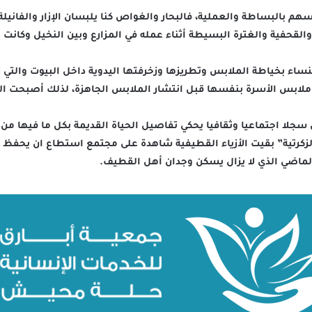
هم بالبساطة والعملية، فالبحار والغواص كنا يلبسان الإزار والفانيل
ف والقحفية والغترة البسيطة أثناء عمله في المزارع وبين النخيل وك
ساء بخياطة الملابس وتطريزها وزخرفتها اليدوية داخل البيوت والتي
 ملابس الأسرة بنفسها قبل انتشار الملابس الجاهزة، لذلك أصبحت الحك
سجلا اجتماعيا وثقافيا يحكي تفاصيل الحياة القديمة بكل ما فيها من
ة “الزكرتية” بقيت الأزياء القطيفية شاهدة على مجتمع استطاع ان يح
الماضي الذي لا يزال يسكن وجدان أهل القطيف.