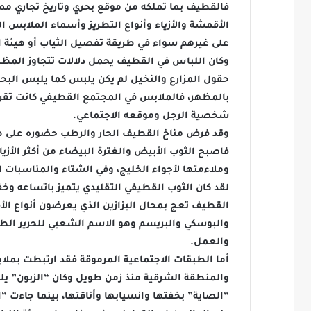
فالقطيف بما تملكه من موقع بحري وتاريخ تجاري ممت
الأقمشة والأزياء وأنواع التطريز وأسماء الملابس 
على غيرهم سواء في طريقة تفصيل الثياب أو هيئة ال
وكان اللباس في القطيف يحمل دلالات تتجاوز المظهر
حقول المزارع والنخيل لم يكن يلبس كما يلبس البحار 
بالمظهر، فالملابس في المجتمع القطيفي كانت تقر
شخصية الرجل وموقعه الاجتماعي.
وقد فرض مناخ القطيف الحار والرطب حضوره على طبيع
فاصبح الثوب الأبيض والغترة البيضاء من أكثر الأز
وملاءمتها لأجواء الخليج، وفي الشتاء والمناسبات
لقد كان الثوب القطيفي التقليدي يتميز باتساعه وخ
القطيف تعج بمحال البزازين الذي يعرضون أنواع ال
والبوسكي والبريسم وهو الاسم الشعبي للحرير الطبي
والعمل.
أما الطبقات الاجتماعية المرموقة فقد ارتبطت بملا
والمنطقة الشرقية منذ زمن طويل وكان “الزبون” ي
“الصاية” بخفتها وانسيابها وأناقتها، بينما جاءت “ا