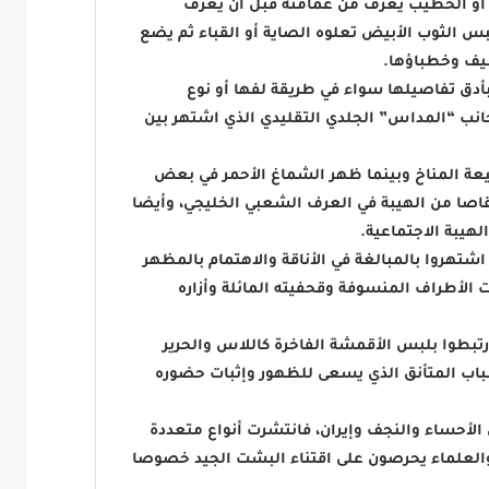
م أو الخطيب يعرف من عمامته قبل أن يعرف
لبس الثوب الأبيض تعلوه الصاية أو القباء ثم يضع
طيف وخطباؤها.
بأدق تفاصيلها سواء في طريقة لفها أو نوع
انب “المداس” الجلدي التقليدي الذي اشتهر بين
بيعة المناخ وبينما ظهر الشماغ الأحمر في بعض
تقاصا من الهيبة في العرف الشعبي الخليجي، وأيضا
يبة الاجتماعية.
تهروا بالمبالغة في الأناقة والاهتمام بالمظهر
 الأطراف المنسوفة وقحفيته المائلة وأزاره
تبطوا بلبس الأقمشة الفاخرة كاللاس والحرير
باب المتأنق الذي يسعى للظهور وإثبات حضوره
الأحساء والنجف وإيران، فانتشرت أنواع متعددة
والعلماء يحرصون على اقتناء البشت الجيد خصوصا