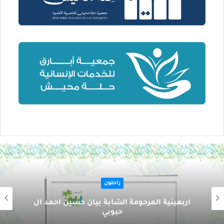
راحلون
أربعينية المرحومة الشابة بيان حسين أحمد آل
حبوبي