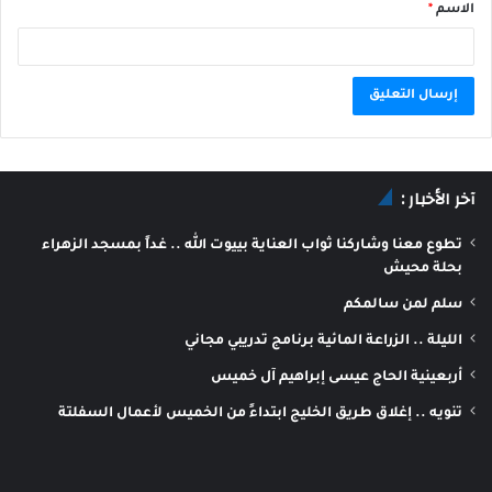
الاسم
*
A
l
آخر الأخبار :
t
e
تطوع معنا وشاركنا ثواب العناية بييوت الله .. غداً بمسجد الزهراء
r
بحلة محيش
n
سلم لمن سالمكم
a
الليلة .. الزراعة المائية برنامج تدريبي مجاني
t
أربعينية الحاج عيسى إبراهيم آل خميس
i
تنويه .. إغلاق طريق الخليج ابتداءً من الخميس لأعمال السفلتة
v
e