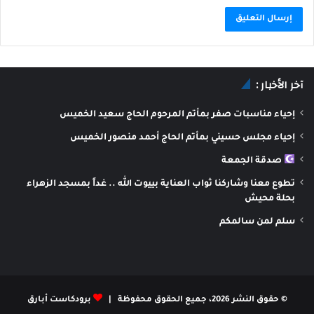
A
l
آخر الأخبار :
t
e
إحياء مناسبات صفر بمأتم المرحوم الحاج سعيد الخميس
r
إحياء مجلس حسيني بمأتم الحاج أحمد منصور الخميس
n
صدقة الجمعة
a
تطوع معنا وشاركنا ثواب العناية بييوت الله .. غداً بمسجد الزهراء
t
بحلة محيش
i
سلم لمن سالمكم
v
e
:
© حقوق النشر 2026، جميع الحقوق محفوظة |
برودكاست أبارق