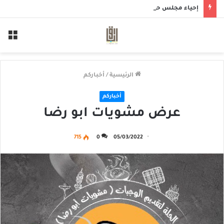
إحياء مجلس حسيني بمأتم الحاج أحمد منصور الخميس
الق
الرئيسية
/
أخباركم
أخباركم
عرض مشويات ابو رضا
715
0
05/03/2022