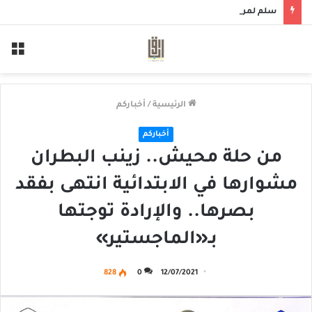
سلم لمن سالمكم
الق
الرئيسية
/
أخباركم
أخباركم
من حلة محيش.. زينب البطران
مشوارها في الابتدائية انتهى بفقد
بصرها.. والإرادة توجتها
بـ«الماجستير»
828
0
12/07/2021