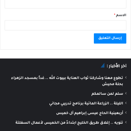
الاسم
*
A
l
آخر الأخبار :
t
e
تطوع معنا وشاركنا ثواب العناية بييوت الله .. غداً بمسجد الزهراء
r
بحلة محيش
n
سلم لمن سالمكم
a
الليلة .. الزراعة المائية برنامج تدريبي مجاني
t
أربعينية الحاج عيسى إبراهيم آل خميس
i
تنويه .. إغلاق طريق الخليج ابتداءً من الخميس لأعمال السفلتة
v