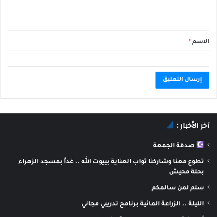
الاسم
*
A
l
آخر الأخبار :
t
e
صدقة الجمعة
r
تطوع معنا وشاركنا ثواب العناية بييوت الله .. غداً بمسجد الزهراء
n
بحلة محيش
a
سلم لمن سالمكم
t
الليلة .. الزراعة المائية برنامج تدريبي مجاني
i