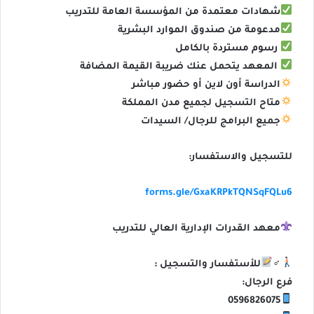
شهادات معتمدة من المؤسسة العامة للتدريب
مدعومة من صندوق الموارد البشرية
رسوم مستردة بالكامل
المعهد يتحمل عنك ضريبة القيمة المضافة
الدراسة أون لاين أو حضور مباشر
متاح التسجيل لجميع مدن المملكة
جميع البرامج للرجال/ السيدات
للتسجيل والاستفسار:
forms.gle/GxaKRPkTQNSqFQLu6
معهد القدرات الإدارية العالي للتدريب
‍♂
للأستفسار والتسجيل :
فرع الرجال:
0596826075