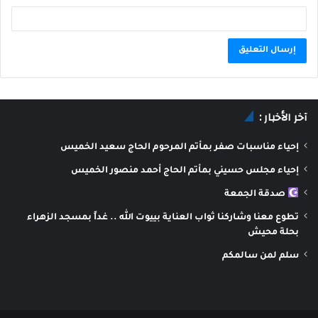
A
l
آخر الأخبار :
t
e
إحياء مناسبات صفر بمأتم المرحوم الحاج سعيد الخميس
r
إحياء مجلس حسيني بمأتم الحاج أحمد منصور الخميس
n
صدقة الجمعة
a
تطوع معنا وشاركنا ثواب العناية بييوت الله .. غداً بمسجد الزهراء
t
بحلة محيش
i
سلم لمن سالمكم
v
e
: