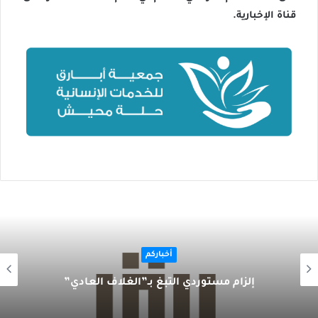
قناة الإخبارية.
أخباركم
إلزام مستوردي التبغ بـ”الغلاف العادي”