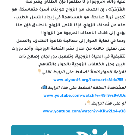
عليه وآله: «تَزَوَّجُوا وَ لَا تُطَلِّقُوا فَإِنَّ الطَّلَاقَ يَهْتَزُّ مِنْهُ
الْعَرْشُ» ، إن الهدف من الزواج هو بناء أسرة متماسكة، هو
تكوين ذرية صالحة، هو المساهمة في إيجاد النسل الطيب،
هذه من أهداف الزواج، فإذا انتهى الزواج بالطلاق فإن هذا
يؤدي إلى خلاف الأهداف المرجوة من الزواج!!
ودعا في نهاية الحوار إلى معالجة ظاهرة الطلاق، والعمل
على تقليل حالاته من خلال نشر الثقافة الزوجية، وأخذ دورات
تثقيفية في الحياة الزوجية، وتفعيل دور لجان إصلاح ذات
البين وحل الخلافات الزوجية بالحوار والتفاهم.
لقراءة الحوار كاملاً اضغط على الرابط الآتي
www.alyousif.org/?act=artc&id=755
:
لمشاهدة الحلقة اضغط على هذا الرابط
:
www.youtube.com/watch?v=49r9vs9vUDs
أو على هذا الرابط
:
www.youtube.com/watch?v=KKw2Lx4-y38