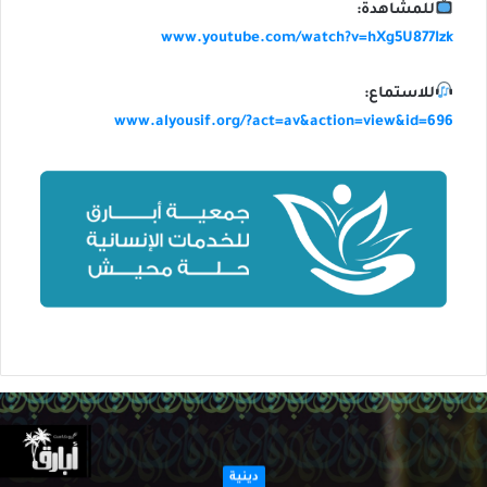
للمشاهدة:
www.youtube.com/watch?v=hXg5U877Izk
للاستماع:
www.alyousif.org/?act=av&action=view&id=696
دينية