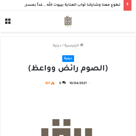
تطوع معنا وشاركنا ثواب العناية بييوت الله .. غداً بمسجد الزهراء بحلة محيش
الق
الرئيسية
/
دينية
دينية
(الصوم رائض وواعظ)
921
0
10/04/2021