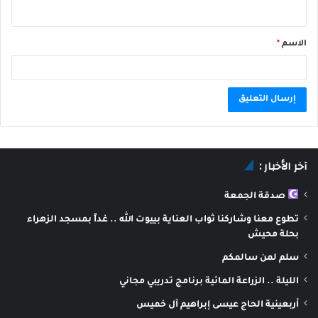
الاسم
*
A
l
آخر الأخبار :
t
e
صدقة الجمعة
r
تطوع معنا وشاركنا ثواب العناية بييوت الله .. غداً بمسجد الزهراء
n
بحلة محيش
a
سلم لمن سالمكم
t
الليلة .. الزراعة المائية برنامج تدريبي مجاني
i
أربعينية الحاج عيسى إبراهيم آل خميس
v