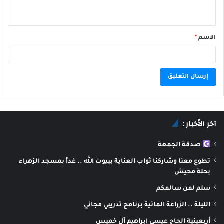
الاسم
*
A
l
آخر الأخبار :
t
e
صدقة الجمعة
r
تطوع معنا وشاركنا ثواب العناية بييوت الله .. غداً بمسجد الزهراء
n
بحلة محيش
a
سلم لمن سالمكم
t
الليلة .. الزراعة المائية برنامج تدريبي مجاني
i
أربعينية الحاج عيسى إبراهيم آل خميس