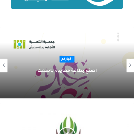
أخباركم
اصنع بطاقة معايدة باسمك