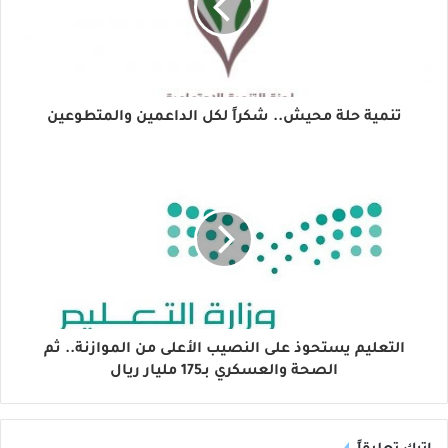
تنمية حلة محيش.. شكراً لكل الداعمين والمتطوعين
التعليم يستحوذ على النصيب الأعلى من الموازنة.. ثم
الصحة والعسكري بـ175 مليار ريال