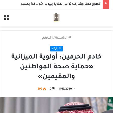
تطوع معنا وشاركنا ثواب العناية بييوت الله .. غداً بمسجد الزهراء بحلة محيش
الق
الرئيسية
/
أخباركم
أخباركم
خادم الحرمين: أولوية الميزانية
«حماية صحة المواطنين
والمقيمين»
899
0
15/12/2020