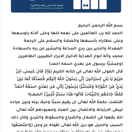
بسم الله الرحمن الرحيم
الحمد لله رب العالمين على نعمه كلها وعلى آلائه باوسعها
وعلى عطاياه بأسبغها والصلاة والسلام على الرحمة
المهداة والنذير بين يدي الساعة والبشير عن ربه بالسعادة
محمد وآله انوار الهداية الاخيار الابرار الطيبين الطاهرين
(ومبشرًا برسول من بعدي اسمه احمد)
قال المولى الله تعالى في كتابه الكريم (وَإِذْ قَالَ عِيسَى ابْنُ
مَرْيَمَ يَا بَنِي إِسْرَائِيلَ إِنِّي رَسُولُ اللَّهِ إِلَيْكُم مُّصَدِّقًا لِّمَا بَيْنَ
يَدَيَّ مِنَ التَّوْرَاةِ وَمُبَشِّرًا بِرَسُولٍ يَأْتِي مِن بَعْدِي اسْمُهُ أَحْمَدُ ۖ
فَلَمَّا جَاءَهُم بِالْبَيِّنَاتِ قَالُوا هَٰذَا سِحْرٌ مُّبِينٌ) الصف|٦
اقتضت حكمة الله تعالى ان يقيم سببًا وحبلا بينه وبين عباده
ليبقى الارتباط والاتصال بين العباد ومعبودهم الله تعالى
لئلا يقعوا في الضلال والضياع والسقوط والتردي وكان ذلك
السبب والحبل هو دين الله تعالى لقوله عز وجل (وَاعْتَصِمُوا