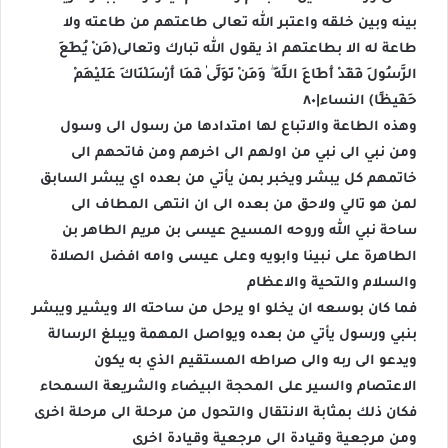
بينه وبين خلقه واعتبر الله تعالى طاعتهم من طاعته ولا
طاعة له الا بطاعتهم اذ يقول الله تبارك وتعالى(مَنْ يُطِعِ
الرَّسُولَ فَقَدْ أَطَاعَ اللَّهَ ۖ وَمَنْ تَوَلَّىٰ فَمَا أَرْسَلْنَاكَ عَلَيْهِمْ
حَفِيظًا) النساء|٨٠
وهذه الطاعة والاتباع لها امتدادها من رسول الى وسول
ومن نبي الى نبي من اولهم الى اخرهم ومن فاتحهم الى
خاتمهم كل يبشر ويخبر بمن يأتي من بعده اي يبشر السابق
لمن هو تالي ولاحق من بعده الى ان انتهى المطاف الى
ساحة نبي الله وروحه المسيح عيسى بن مريم الطاهر بن
الطاهرة على نبينا وابويه وعلى عيسى وامه افضل الصلاة
والسلام والتحية والاعظام
فما كان بوسعه ان يخلو او يرحل من ساحته الا ويشير ويبشر
بنبي ورسول يأتي من بعده ويواصل المهمة ويبلغ الرسالة
ويدعو الى ربه والى صراطه المستقيم الذي به يكون
الاعتصام والسير على المحجة البيضاء والشريعة السمحاء
فكان ذلك بمثابة الانتقال والتحول من مرحلة الى مرحلة اخرى
ومن مرجعية وقيادة الى مرجعية وقيادة اخرى