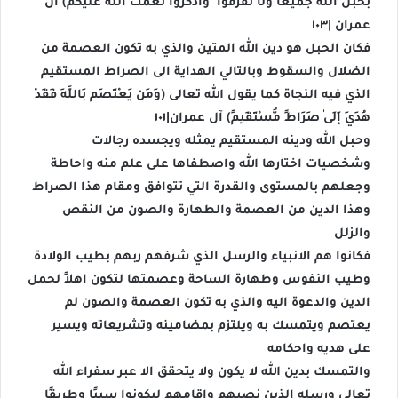
بِحَبْلِ اللَّهِ جَمِيعًا وَلَا تَفَرَّقُوا ۚ وَاذْكُرُوا نِعْمَتَ اللَّهِ عَلَيْكُمْ) آل
عمران |١٠٣
فكان الحبل هو دين الله المتين والذي به تكون العصمة من
الضلال والسقوط وبالتالي الهداية الى الصراط المستقيم
الذي فيه النجاة كما يقول الله تعالى (وَمَن يَعْتَصِم بِاللَّهِ فَقَدْ
هُدِيَ إِلَىٰ صِرَاطٍ مُّسْتَقِيمٍ) آل عمران|١٠١
وحبل الله ودينه المستقيم يمثله ويجسده رجالات
وشخصيات اختارها الله واصطفاها على علم منه واحاطة
وجعلهم بالمستوى والقدرة التي تتوافق ومقام هذا الصراط
وهذا الدين من العصمة والطهارة والصون من النقص
والزلل
فكانوا هم الانبياء والرسل الذي شرفهم ربهم بطيب الولادة
وطيب النفوس وطهارة الساحة وعصمتها لتكون اهلاً لحمل
الدين والدعوة اليه والذي به تكون العصمة والصون لم
يعتصم ويتمسك به ويلتزم بمضامينه وتشريعاته ويسير
على هديه واحكامه
والتمسك بدين الله لا يكون ولا يتحقق الا عبر سفراء الله
تعالى ورسله الذين نصبهم واقامهم ليكونوا سببًا وطريقًا