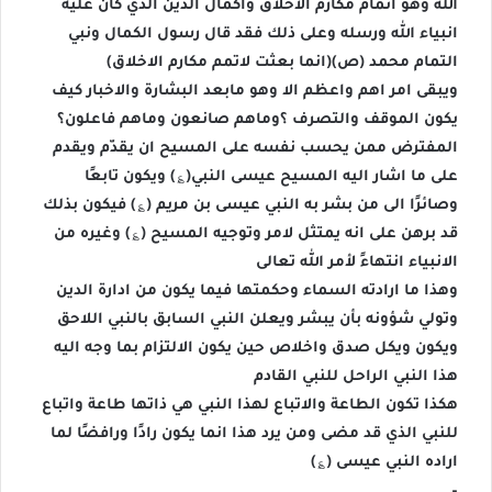
الله وهو اتمام مكارم الاخلاق واكمال الدين الذي كان عليه
انبياء الله ورسله وعلى ذلك فقد قال رسول الكمال ونبي
التمام محمد (ص)(انما بعثت لاتمم مكارم الاخلاق)
ويبقى امر اهم واعظم الا وهو مابعد البشارة والاخبار كيف
يكون الموقف والتصرف ؟وماهم صانعون وماهم فاعلون؟
المفترض ممن يحسب نفسه على المسيح ان يقدّم ويقدم
على ما اشار اليه المسيح عيسى النبي(؏) ويكون تابعًا
وصائرًا الى من بشر به النبي عيسى بن مريم (؏) فيكون بذلك
قد برهن على انه يمتثل لامر وتوجيه المسيح (؏) وغيره من
الانبياء انتهاءً لأمر الله تعالى
وهذا ما ارادته السماء وحكمتها فيما يكون من ادارة الدين
وتولي شؤونه بأن يبشر ويعلن النبي السابق بالنبي اللاحق
ويكون ويكل صدق واخلاص حين يكون الالتزام بما وجه اليه
هذا النبي الراحل للنبي القادم
هكذا تكون الطاعة والاتباع لهذا النبي هي ذاتها طاعة واتباع
للنبي الذي قد مضى ومن يرد هذا انما يكون رادًا ورافضًا لما
اراده النبي عيسى (؏)
–