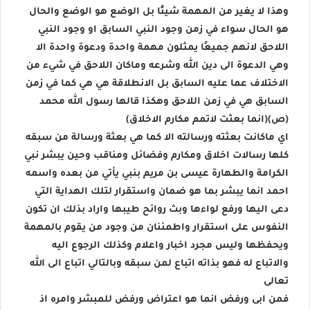
وهذا لا يغير من المهمة شيئًا بل الوضع هو الوضع والحال
هو الحال سواء في زمن وجود النبي السابق او وجود النبي
اللاحق لانهم جميعًا يمثلون مهمة واحدة ودعوة واحدة الا
وهي الدعوة الى دين الله وشرعه وماكان اللاحق في شيء من
الاختلاف عما عليه السابق بل الانطلاقة هي هي كما في زمن
السابق هي في زمن اللاحق وهكذا قالها رسول الله محمد
(ص)(انما بعثت لاتمم مكارم الاخلاق)
اي ماكانت بعثته ورسالته الا كما هي بعثة ورسالة من سبقه
كلها رسالات اخلاق ومكارم وفضائل ومناقب وحين يبشر نبي
الكرامة والطهارة عيسى بن مريم بنبي يأتي من بعده واسمه
احمد انما يبشر بما هو ضمان واستقرار لتلك الهداية التي
دعى اليها ورفع لواءها وبث روائح طيبها واراد بذلك ان تكون
النفوس على استقرار واطمئنان من وجود من يقوم بالمهمة
ويحفظها وليس مجرد اخبار واعلام وكذلك الرجوع اليه
والاتباع له فهو بذاته اتباع لمن سبقه وبالتالي اتباع الى الله
تعالى
فمن ابى ورفض انما هو اعتراض ورفض للمبشر وامره اذ