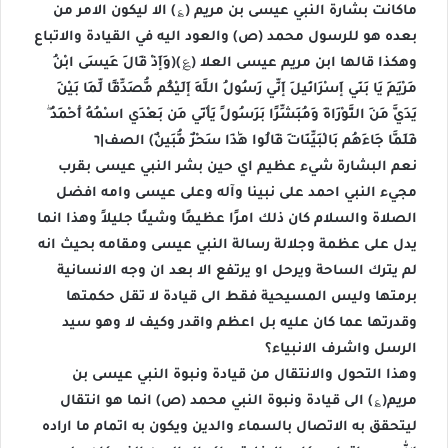
ماكانت بشارة النبي عيسى بن مريم (؏) الا ليكون الامر من
بعده هو للرسول محمد (ص) والعود اليه في القيادة والاتباع
وهكذا قالها ابن مريم عيسى العلا (؏)(وَإِذْ قَالَ عِيسَى ابْنُ
مَرْيَمَ يَا بَنِي إِسْرَائِيلَ إِنِّي رَسُولُ اللَّهِ إِلَيْكُم مُّصَدِّقًا لِّمَا بَيْنَ
يَدَيَّ مِنَ التَّوْرَاةِ وَمُبَشِّرًا بِرَسُولٍ يَأْتِي مِن بَعْدِي اسْمُهُ أَحْمَدُ ۖ
فَلَمَّا جَاءَهُم بِالْبَيِّنَاتِ قَالُوا هَٰذَا سِحْرٌ مُّبِينٌ) الصف|٦
نعم البشارة شيء عظيم اي حين بشر النبي عيسى بقرب
مجيء النبي احمد على نبينا وآله وعلى عيسى وامه افضل
الصلاة والسلام كان ذلك امرًا عظيمًا وشيئًا جليلاً وهذا انما
يدل على عظمة وجلالة رسالة النبي عيسى ومقامه بحيث انه
لم يترك الساحة ويرحل او يرتفع الا بعد ان وجه الانسانية
برمتها وليس المسيحية فقط الى قيادة لا تقل حكمتها
وقدرتها عما كان عليه بل اعظم واقدر وكيف لا وهو سيد
الرسل واشرف الانبياء؟
وهذا التحول والانتقال من قيادة ونبوة النبي عيسى بن
مريم(؏) الى قيادة ونبوة النبي محمد (ص) انما هو انتقال
ليتحقق به الاتصال بالسماء والدين ويكون به اتمام ما اراده