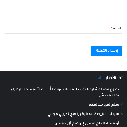
الاسم
*
A
l
آخر الأخبار :
t
e
تطوع معنا وشاركنا ثواب العناية بييوت الله .. غداً بمسجد الزهراء
r
بحلة محيش
n
سلم لمن سالمكم
a
الليلة .. الزراعة المائية برنامج تدريبي مجاني
t
أربعينية الحاج عيسى إبراهيم آل خميس