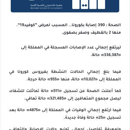
الصحة : 390 إصابة بكورونا.. المسبب لمرض ”كوفيد19“.
منها 2 بالقطيف وصفر بصفوى.
ليرتفع إجمالي عدد الإصابات المسجلة في المملكة إلى
«336,387» حالة.
فيما بلغ إجمالي الحالات النشطة بفيروس كورونا في
المملكة إلى «10,027» حالة، منها «955» حالة حرجة.
كما أعلنت الصحة عن تسجيل «511» حالة تماثلت للشفاء،
ليصل مجموع المتعافين إلى «321,485» حالة تعافي.
فيما ارتفع إجمالي الوفيات في المملكة إلى «4875» حالة بعد
تسجيل «25» حالة وفاة جديدة.
ولمعرفة تفاصيل إجمالي توزيع حالات الإصابة والتعافي،