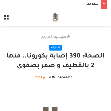
سلم لمن سالمكم
الق
الرئيسية
/
أخباركم
أخباركم
الصحة: 390 إصابة بكورونا.. منها
2 بالقطيف و صفر بصفوى
1٬305
0
04/10/2020