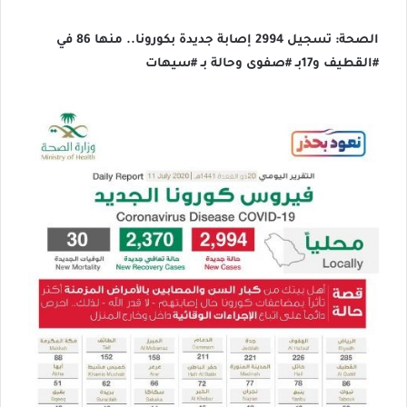
الصحة: تسجيل 2994 إصابة جديدة بكورونا.. منها 86 في
#القطيف و17بـ #صفوى وحالة بـ #سيهات