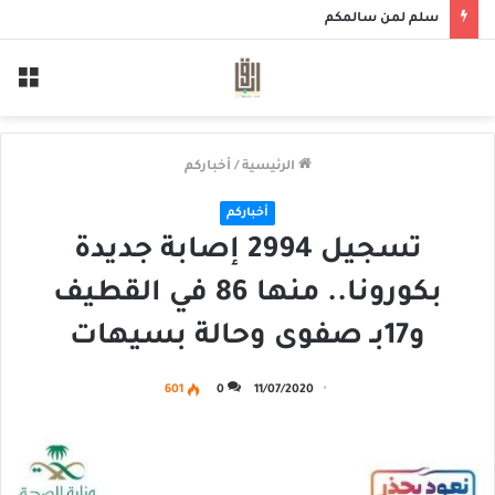
سلم لمن سالمكم
الق
الرئيسية
/
أخباركم
أخباركم
تسجيل 2994 إصابة جديدة
بكورونا.. منها 86 في القطيف
و17بـ صفوى وحالة بسيهات
601
0
11/07/2020