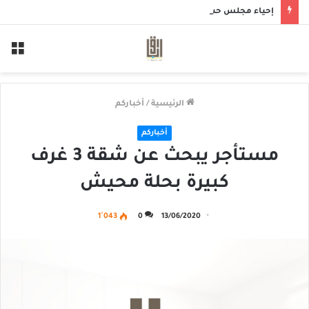
إحياء مجلس حسيني بمأتم الحاج أحمد منصور الخميس
الق
الرئيسية
/
أخباركم
أخباركم
مستأجر يبحث عن شقة 3 غرف
كبيرة بحلة محيش
1٬043
0
13/06/2020