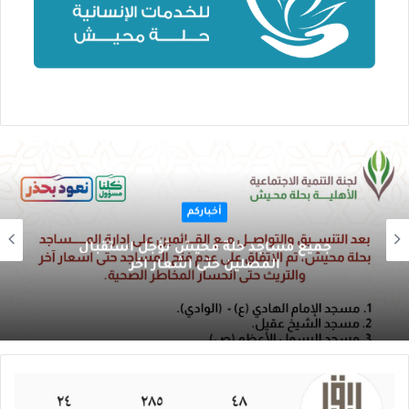
أخباركم
جميع مساجد حلة محيش تؤجل استقبال
المصلين حتى اشعار اخر