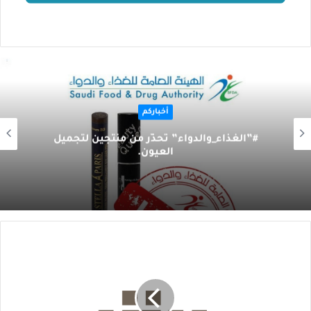
أخباركم
‏‏#”الغذاء_والدواء” تحذّر من منتجين لتجميل
العيون.