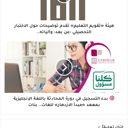
هيئة «تقويم التعليم» تقدم توضيحات حول الاختبار
التحصيلي -عن بعد- وآلياته..
بدء التسجيل في دورة المحادثة باللغة الإنجليزية
بمعهد «مبدأ الازدهار» للغات.. بنات
اترك تعليقاً