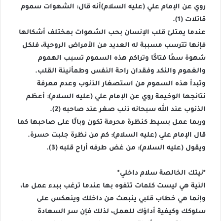
روي عن الإمام علي (عليه السلام)أنه قال: الشهوات سموم
قاتلات (1).
عندما يمتلئ قلب الإنسان بحب الشهوات بمختلف أشكالها
فإنها تترسب مسببة له العديد من الأمراض الروحية، فلكل
شهوة سمًا فتاكًا وتراكم هذه السموم تسبب الهموم
والغموم والنكد وفقدان راحة النفس وطمأنينة القلب.
وتبدأ هذه السموم من استصغار الذنوب وعدم معرفة
نتائجها الوخيمة روي عن الإمام علي (عليه السلام): أعظم
الذنوب عند الله سبحانه ذنب صغر عند صاحبه (2).
وربما عمل بسيط كنظرة محرمة تكون وبالًا على صاحبها كما
قال الإمام علي (عليه السلام): كم من نظرة جلبت حسرة.
ويقول (عليه السلام): من غض طرفه أراح قلبه (3).
*نيتك الخالصة سلام داخلي*
النية هي ليست كلمات تتفوه بها عندما ترغب ببدء عمل ما،
وإنما هي خطاب قلبي ينبعث من داخلك وينعكس على
سلوكك وكيفية أداؤك للعمل، لذلك فإن سر السعادة