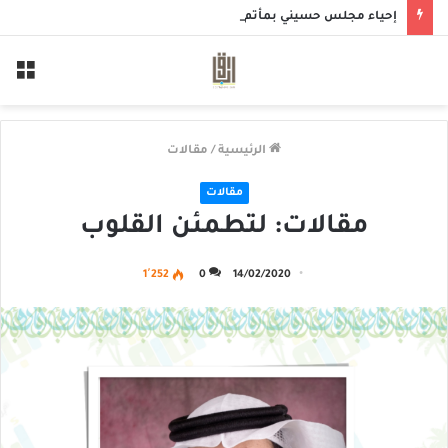
إحياء مجلس حسيني بمأتم الحاج أحمد منصور الخميس
الق
الرئيسية
/
مقالات
مقالات
مقالات: لتطمئن القلوب
1٬252
0
14/02/2020