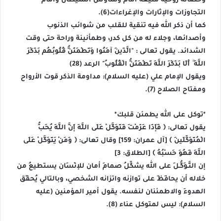
وحصانة روحيّة منيعة أمام وساوس الشيطان وأمام
التجاوزات والإثارات والإغراءات(6).
كما أن ذكر الله فيه تنقية للقلب من شوائب الذنوب
وأصدائها، وجلاء له من كل كدر، وطمأنينة وراحة حتى وقت
الشدائد. يقول تعالى : "الَّذِينَ آمَنُوا وَتَطْمَئِنُّ قُلُوبُهُم بِذِكْرِ
اللَّهِ ۗ أَلَا بِذِكْرِ اللَّهِ تَطْمَئِنُّ الْقُلُوبُ" الرعد (28)
ويقول الإمام علي (عليه السلام): مداومة الذكر قوت الأرواح
ومفتاح الصلاح (7).
*توكل على الله يطمئن قلبك*
يقول تعالى: ﴿ فَإِذَا عَزَمْتَ فَتَوَكَّلْ عَلَى اللَّهِ إِنَّ اللَّهَ يُحِبُّ
الْمُتَوَكِّلِينَ ﴾ [آل عمران: 159] وقال تعالى: ﴿ وَمَنْ يَتَوَكَّلْ عَلَى
اللَّهِ فَهُوَ حَسْبُهُ ﴾ [الطلاق: 3]
إن التَّـوَكُّـلَ على الله يشكِّلُ صمامَ أمان للإنْسَان يستطيعُ من
خلاله أن يحافِظَ على توازنه واتزانه الشخصي، وبالتالي يُحقّق
الهدوءَ والاطمئنان لنفسه. يقول أمير المؤمنين (عليه
السلام): ليس لمتوكل عناء (8).