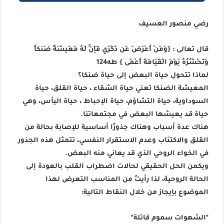
رضي منصور العسيف
قال تعالى : {وَمَنْ أَعْرَضَ عَن ذِكْرِي فَإِنَّ لَهُ مَعِيشَةً ضَنكاً
وَنَحْشُرُهُ يَوْمَ الْقِيَامَةِ أَعْمَى } طه124
لماذا تتحول حياة البعض إلى حياة ضنكا؟
المعيشة الضنكا تعني حياة الشقاء ، حياة القلق، حياة
السوداوية، حياة التشاؤم، حياة الإحباط ، حياة اليأس، وهي
حياة قد يعيشها البعض في مجتمعاتنا.
هناك عدة أسباب وهناك جذورًا أساسية للإصابة بحالة من
القلق والاكتئاب وعدم الاستقرار النفسي، تتمثل هذه الجذور
في الخواء الروحي الذي قد يعاني منه البعض.
ويكمن الحل الحقيقي لحالات اضطراب القلب بالعودة إلى
الحالة الروحية، لذا رأيتُ من المناسب التعرض لهذا
الموضوع بإيجاز من خلال النقاط التالية:
*الشهوات سموم قاتلة*