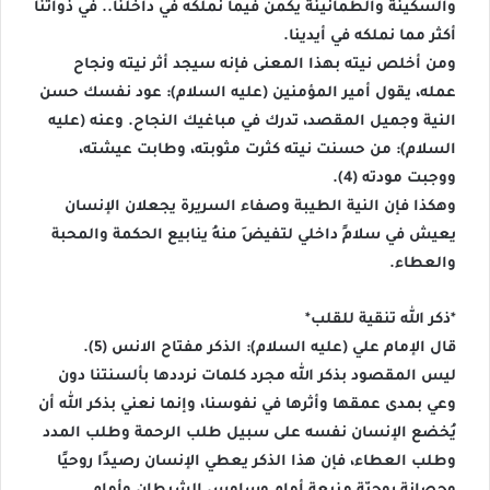
والسكينة والطمأنينة يكمن فيما نملكه في داخلنا.. في ذواتنا
أكثر مما نملكه في أيدينا.
ومن أخلص نيته بهذا المعنى فإنه سيجد أثر نيته ونجاح
عمله، يقول أمير المؤمنين (عليه السلام): عود نفسك حسن
النية وجميل المقصد، تدرك في مباغيك النجاح. وعنه (عليه
السلام): من حسنت نيته كثرت مثوبته، وطابت عيشته،
ووجبت مودته (4).
وهكذا فإن النية الطيبة وصفاء السريرة يجعلان الإنسان
يعيش في سلامٍ داخلي لتفيضَ منهُ ينابيع الحكمة والمحبة
والعطاء.
*ذكر الله تنقية للقلب*
قال الإمام علي (عليه السلام): الذكر مفتاح الانس (5).
ليس المقصود بذكر الله مجرد كلمات نرددها بألسنتنا دون
وعي بمدى عمقها وأثرها في نفوسنا، وإنما نعني بذكر الله أن
يُخضع الإنسان نفسه على سبيل طلب الرحمة وطلب المدد
وطلب العطاء، فإن هذا الذكر يعطي الإنسان رصيدًا روحيًا