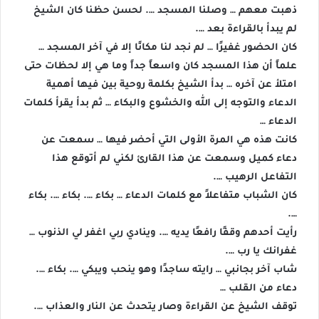
ذهبت معهم … وصلنا المسجد …. لحسن حظنا كان الشيخ
لم يبدأ بالقراءة بعد ….
كان الحضور غفيرًا … لم نجد لنا مكانًا إلا في آخر المسجد …
علماً أن هذا المسجد كان واسعاً جداً وما هي إلا لحظات حتى
امتلأ عن آخره … بدأ الشيخ بكلمة روحية بين فيها أهمية
الدعاء والتوجه إلى الله والخشوع والبكاء … ثم بدأ يقرأ كلمات
الدعاء …
كانت هذه هي المرة الأولى التي أحضر فيها … سمعت عن
دعاء كميل وسمعت عن هذا القارئ لكني لم أتوقع هذا
التفاعل الرهيب ….
كان الشباب متفاعلاً مع كلمات الدعاء … بكاء …. بكاء …. بكاء
….
رأيت أحدهم وقفًا رافعًا يديه …. وينادي ربي اغفر لي الذنوب …
غفرانك يا رب ….
شاب آخر بجانبي … رايته ساجدًا وهو ينحب ويبكي …. بكاء ….
دعاء من القلب …
توقف الشيخ عن القراءة وصار يتحدث عن النار والعذاب ….