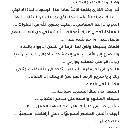
وهنا ازداد البكاء والنحيب ….
ثم أردف القارئ بكلمة قائلاً لماذا هذا الجمود … لماذا لا تبكي
…. عليك بمراجعة نفسك ما الذي يمنعك عن البكاء … إنها
الذنوب … إنها المعاصي …. عليك بتقوى الله في الخلوات ….
الملائكة تحصي عليك أعمالك … ألا تستحي من الله …. اللهم
فاقبل عذري وارحم شدة ضري ….
كلمات بسيطة ولكن لها أثرها في شحن الأجواء بالبكاء
والتضرع إلى الله …. يا من إليه شكوت أحوالي يا رب يا رب يا
رب …. قو على خدمتك جوارحي …
ها نحن في آخر فقرات الدعاء … توجه إلى الله بقلبك وناجي
ربك بـ يا سريع الرضا اغفر لمن لا يملك إلا الدعاء ….
هكذا انتهى الدعاء ….
الحضور كان يملأ المسجد وساحته ….
سيماء الخشوع واضحة على ملامح الشباب ….
سألني صديقي ما رأيك هل أعجبك هذا العمل …. ؟!
أجبته : أتمنى الحضور أسبوعيًا … دعني أرافقكم أسبوعيًا ….
دعاء كميل ….