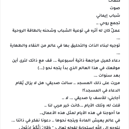
كلمات
صوت
شباب إيماني
تجمع روحي …
عملٌ كان له أثره في توعية الشباب وشحنه بالطاقة الروحية
….
توجيه لبناء الذات والتحليق بها في عالم من النقاء والطهارة
….
دعاء كميل مراجعة ذاتية أسبوعية …. قف مع ذاتك لترى أين
موقعك في هذا العالم الذي بدأ يتجه نحو (….)
بعد سنوات ….
مررت على ذلك المسجد … سالت صديقي: هل لا يزال يُقام
الدعاء في المسجد؟!
أجابني: للأسف يا صديقي …. لا …
قلت له: وتلك الأيام ….كانت خير مربي لنا …
ما أحوجنا في هذه الأيام لمثل هذه الأعمال…
في عالم يعيش المادة ويتجه نحوها … دعونا نفكر في ذاتنا ….
نتوجه إلى الله استجابة لقوله تعالى: " وَقَالَ رَبُّكُمُ ادْعُونِي