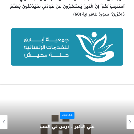
أَسْتَجِبْ لَكُمْ ۚ إِنَّ الَّذِينَ يَسْتَكْبِرُونَ عَنْ عِبَادَتِي سَيَدْخُلُونَ جَهَنَّمَ
دَاخِرِينَ" سورة غافر آية (60)
مقالات
علي الأكبر … درس في الحب