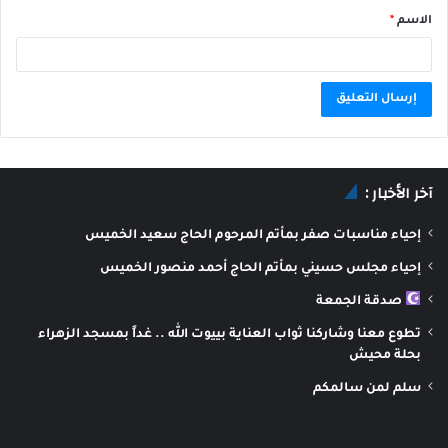
الاسم
*
A
l
آخر الأخبار :
t
e
إحياء مناسبات صفر بمأتم المرحوم الحاج سعيد الخميس
r
إحياء مجلس حسيني بمأتم الحاج أحمد منصور الخميس
n
صدقة الجمعة
a
تطوع معنا وشاركنا ثواب العناية بييوت الله .. غداً بمسجد الزهراء
t
بحلة محيش
i
سلم لمن سالمكم
v
e