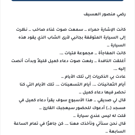
رضي منصور العسيف
كانت الإشارة حمراء … سمعت صوت غناء صاخب … نظرت
إلى السيارة المتوقفة بجانبي لأرى الشاب الذي يقود هذه
السيارة …
كانت المفاجأة … مجموعة فتيات ….
أغلقت النافدة … رفعت صوت دعاء كميل قليلاً وبدأت أنصت
إليه ….
عادت بي الذكريات إلى تلك الأيام …
أيام الثمانينات …. أيام التسعينات …. تلك الأيام التي كنا
نحضر فيها دعاء كميل …
قال لي صديقي … هذا الأسبوع سوف يقرأ دعاء كميل في
مسجد (…) أدعوك للحضور سيعجبك القارئ …
قلت له ليس عندي سيارة …
قال نحن سنأتي ونأخذك معنا …. كن جاهزًا في تمام الساعة
السابعة …