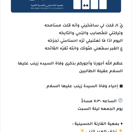
يَ الـ قلت لي سامِحِيني وآنه قِلت مسَامحه
‏وتركتني للمُصايب والبَچي والنّايحَه
‏اليوم اذَا مَا تعتِنيلي تَرَه احسَاسِي تجرَحَه
‏ع القبر سمّعني صُوتك وانتَه تِقرَه الفَاتِحه
عظم الله أجورنا وأجوركم بذكرى وفاة السيده زينب عليها
السلام عقيلة الطالبين
◼ إحياء وفاة السيدة زينب عليها السلام
الساعه ٧:٣٠ مساءً
يوم الجمعه ليلة السبت
♦ بمعية القارئة الحسينية :
نجف العبد النبي