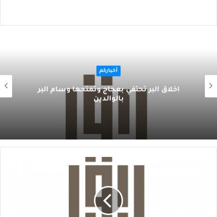
أخباركم
أخلاق البر تحتفي بعجاج وتمنحها وسام البر
بالوالدين