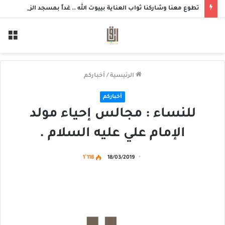
تطوع معنا وشاركنا ثواب العناية بييوت الله .. غداً بمسجد الزهراء بحلة محيش
الق
الرئيسية
/
أخباركم
أخباركم
للنساء : مجالس إحياء مولد
الإمام علي عليه السلام .
1٬118
18/03/2019