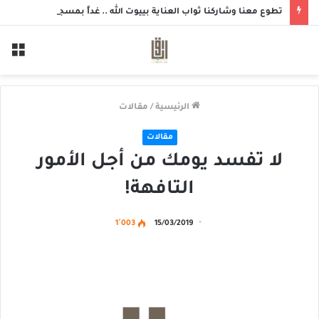
تطوع معنا وشاركنا ثواب العناية بييوت الله .. غداً بمسجد الزهراء بحلة محيش
الق
الرئيسية
/
مقالات
مقالات
لا تفسد يومك من أجل الأمور
التافهة!
1٬003
15/03/2019