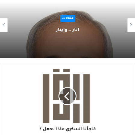
مقالات
آثار … وإيثار
فاجأنا السكري ماذا نعمل ؟