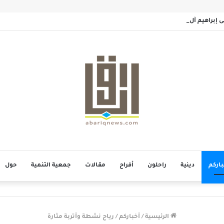
سى إبراهيم آل خميس
باركم
دينية
راحلون
أفراح
مقالات
جمعية التنمية
حول
الرئيسية
/
أخباركم
/
رياح نشطة وأتربة مثارة