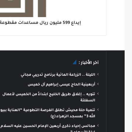
‏‏إيداع 599 مليون ريال مساعدات مقطوعة لمستفيدين بالضمان
آخر الأخبار :
الليلة .. الزراعة المائية برنامج تدريبي مجاني
أربعينية الحاج عيسى إبراهيم آل خميس
تنويه .. إغلاق طريق الخليج ابتداءً من الخميس لأعمال
السفلتة
تنمية حلة محيش تطلق الفرصة التطوعية “العناية ببيو
الله 3” بمسجد الزهراء (ع)
مجالس إحياء ذكرى أربعين الإمام الحسين عليه السلام 