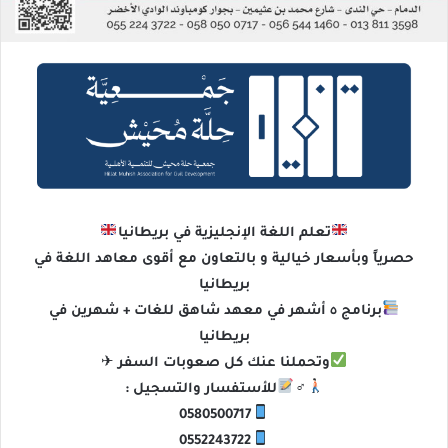
تعلم اللغة الإنجليزية في بريطانيا
حصرياً وبأسعار خيالية و بالتعاون مع أقوى معاهد اللغة في
بريطانيا
برنامج ٥ أشهر في معهد شاهق للغات + شهرين في
بريطانيا
وتحملنا عنك كل صعوبات السفر ✈
‍♂
للأستفسار والتسجيل :
0580500717
0552243722