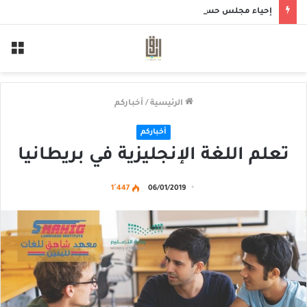
إحياء مجلس حسيني بمأتم الحاج أحمد منصور الخميس
الق
الرئيسية
/
أخباركم
أخباركم
تعلم اللغة الإنجليزية في بريطانيا
1٬447
06/01/2019