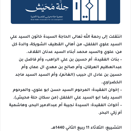
انتقلت إلى رحمة الله تعالى الحاجة السيدة خاتون السيد علي
السيد علوي الفلفل، من أهالي القطيف الشويكة، والدة كل
من: علوي والسيد محمد أبناء السيد عدنان القلاف.
– بنات الفقيدة: أم حسين بن علي الراهب، وأم فاضل بن
عبدالعظيم العرقان، وأم صالح بن مهدي ال عمار، وأم
حسين بن عادل ال حبيب (الغانم)، وأم السيد السيد ماجد
الخضراوي.
– إخوان الفقيدة: المرحوم السيد حسن ابو علوي، والمرحوم
السيد رضا ابو السيد علي الفلفل (من سكان حلة محيش).
– أخوات الفقيدة: السيدة نجيبة أم عبدالامير البحر، وهاشمية
أم زكي البحر.
التشييع: الثلاثاء 11 ربيع الثاني 1440هـ.