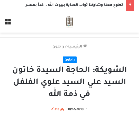
تطوع معنا وشاركنا ثواب العناية بييوت الله .. غداً بمسجد الزهراء بحلة محيش
الق
الرئيسية
/
راحلون
راحلون
الشويكة: الحاجة السيدة خاتون
السيد علي السيد علوي الفلفل
في ذمة الله
2٬313
18/12/2018