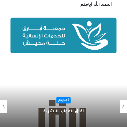
___ أسعد الله أيامكم ___
أخباركم
آفاق الموارد البشرية