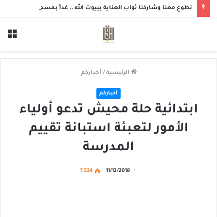
تطوع معنا وشاركنا ثواب العناية بييوت الله .. غداً بمسجد الزهراء بحلة محيش
الق
الرئيسية
/
أخباركم
أخباركم
ابتدائية حلة محيش تدعو أولياء
الأمور لتعبئة استبانة تقييم
المدرسة
1٬334
11/12/2018