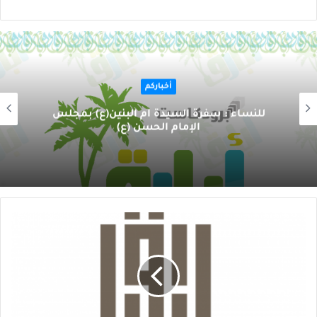
أخباركم
للنساء : سفرة السيدة أم البنين(ع) بمجلس
الإمام الحسن (ع)