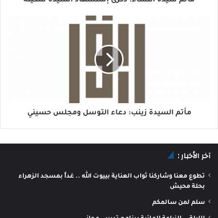
مأتم سيدة النساء: ذكرى إستشهاد السيدة سكينة
مأتم السيدة زينب: دعاء التوسل ومجلس حسيني
آخر الأخبار :
تطوع معنا وشاركنا ثواب العناية بييوت الله .. غداً بمسجد الزهراء
بحلة محيش
سلم لمن سالمكم