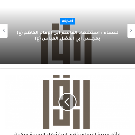
أخباركم
للنساء : أستشهاد القاسم ابن الإمام الكاظم (ع)
بمجلس ابي الفضل العباس (ع)