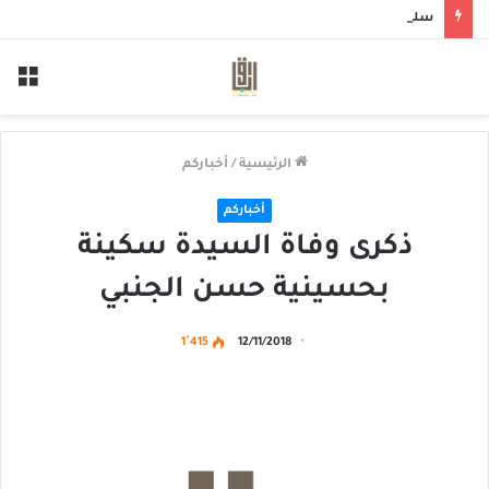
سلم لمن سالمكم
الق
الرئيسية
/
أخباركم
أخباركم
ذكرى وفاة السيدة سكينة
بحسينية حسن الجنبي
1٬415
12/11/2018