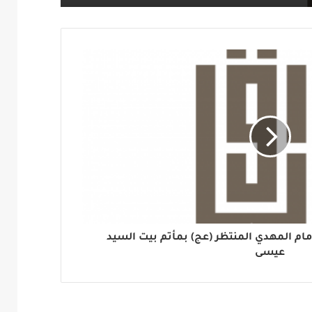
ام المهدي المنتظر (عج) بمأتم بيت السيد
عيسى