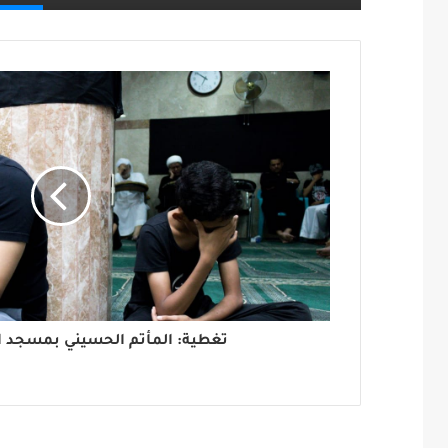
تغطية: المأتم الحسيني بمسجد 