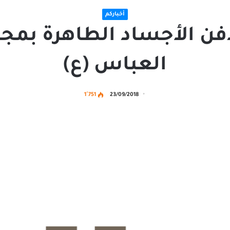
أخباركم
 دفن الأجساد الطاهرة بم
العباس (ع)
1٬751
23/09/2018