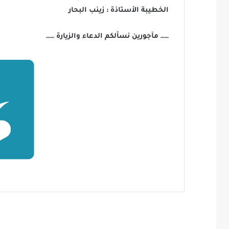
الخطيبة الأستاذة : زينب البحار
…… مآجورين نسألكم الدعاء والزيارة ……