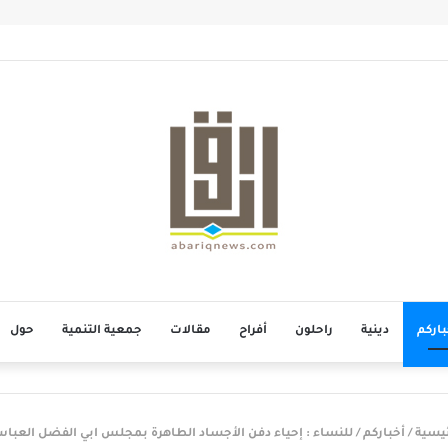
بمأتم الحاج أحمد منصور الخميس
باركم
دينية
راحلون
أفراح
مقالات
جمعية التنمية
حول
ئيسية
/
أخباركم
/
للنساء : إحياء دفن الأجساد الطاهرة بمجلس ابي الفضل العباس