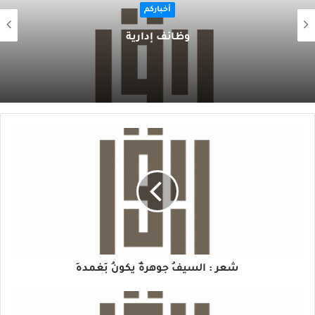
أخباركم
وظائف إدارية
شعر : السيفُ جوهرةٌ يكونُ بِغمدهِ