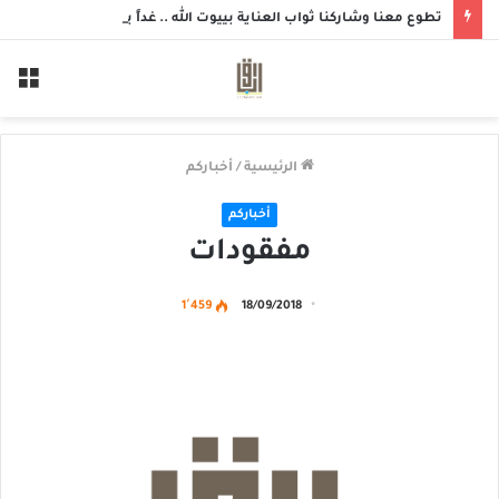
تطوع معنا وشاركنا ثواب العناية بييوت الله .. غداً بمسجد الزهراء بحلة محيش
الق
الرئيسية
/
أخباركم
أخباركم
مفقودات
1٬459
18/09/2018