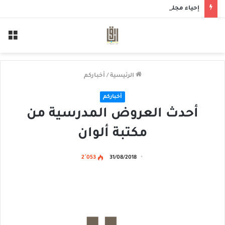
إحياء مجلس حسيني بمأتم الحاج أحمد منصور الخميس
الق
الرئيسية
/
أخباركم
أخباركم
أحدث العروض المدرسية من
مكتبة ألوان
2٬053
31/08/2018