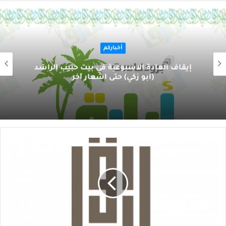
أخباركم
إيقاف العادة الاسبوعية في بيت حبيب الراشد
(ابو زكي) حتى اشعار اَخر