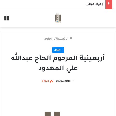
إحياء مجلس حسيني بمأتم الحاج أحمد منصور الخميس
الق
الرئيسية
/
راحلون
راحلون
أربعينية المرحوم الحاج عبدالله
علي المهدود
2٬078
03/07/2018