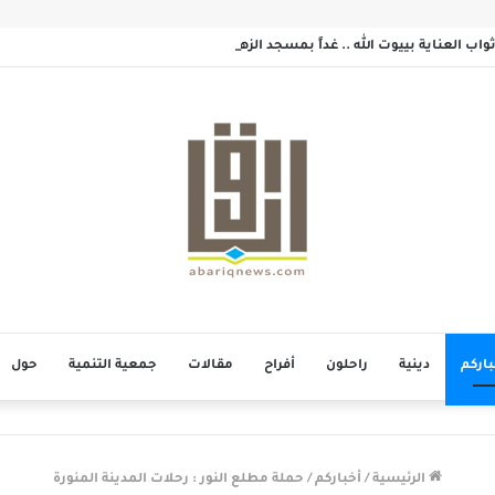
اب العناية بييوت الله .. غداً بمسجد الزهراء بحلة محيش
باركم
دينية
راحلون
أفراح
مقالات
جمعية التنمية
حول
الرئيسية
/
أخباركم
/
حملة مطلع النور : رحلات المدينة المنورة