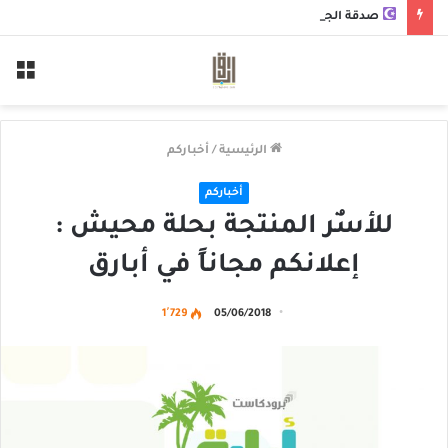
صدقة الجمعة
الق
الرئيسية
/
أخباركم
أخباركم
للأسٌر المنتجة بحلة محيش :
إعلانكم مجاناً في أبارق
1٬729
05/06/2018