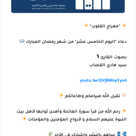
*معراج القلوب*
دعاء *اليوم الخامس عشر* من شهر رمضان المبارك
بصوت القارئ 🎙
سيد هادي القصاب
youtu.be/QVJBMbyVyo4
تقبل الله صيامكم وطاعاتكم
رحم الله من قرأ سورة الفاتحة وأهدى ثوابها لأهل بيت
النبوة عليهم السلام و لأرواح المؤمنين والمؤمنات
ساهم بالنشر واشترك في الأجر