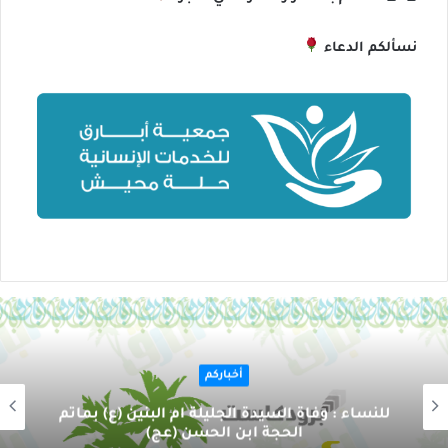
نسألكم الدعاء
أخباركم
للنساء : وفاة السيدة الجليلة أم البنين (ع) بمأتم
الحجة ابن الحسن (عج)