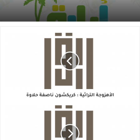
الأهزوجة التراثية : كريكشون ناصفة حلاوة