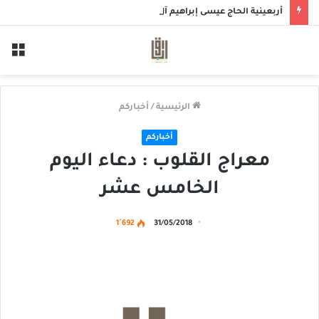
أربعينية الحاج عيسى إبراهيم آل خميس
الق
الرئيسية
/
أخباركم
أخباركم
معراج القلوب : دعاء اليوم
الخامس عشر
1٬692
31/05/2018