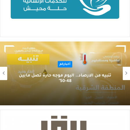
أخباركم
تنبيه من الارصاد.. اليوم موجه حارة تصل مابين
48-50°