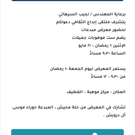
برعاية المهندس / نجيب السيهاتي
يتشرف ملتقى إبداع الثقافي دعوتكم
لحضور معرض مبدعات
يضم ست موهوبات جميلات
الإثنين ٦ رمضان – ٢١ مايو
الساعة ٩،٣٠ مساءً
يستمر المعرض ليوم الجمعة ١٠ رمضان
من ٩،٣٠ – ١٢ مساءً
المكان : مركز موهبة – القطيف
تشارك في المعرض من حلة محيش ، المبدعة حوراء موسى
آل درويش .