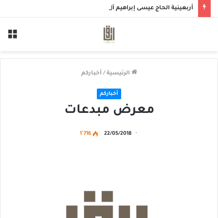
أربعينية الحاج عيسى إبراهيم آل خميس
الق
الرئيسية
/
أخباركم
أخباركم
معرض مبدعات
1٬716
22/05/2018