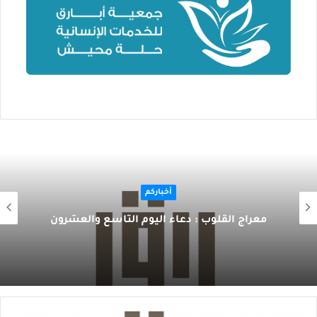
أخباركم
معراج القلوب : دعاء اليوم التاسع والعشرون