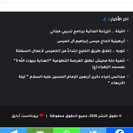
آخر الأخبار :
الليلة .. الزراعة المائية برنامج تدريبي مجاني
أربعينية الحاج عيسى إبراهيم آل خميس
تنويه .. إغلاق طريق الخليج ابتداءً من الخميس لأعمال السفلتة
تنمية حلة محيش تطلق الفرصة التطوعية “العناية ببيوت الله 3”
بمسجد الزهراء (ع)
مجالس إحياء ذكرى أربعين الإمام الحسين عليه السلام ” ليلة
الأربعاء “
© حقوق النشر 2026، جميع الحقوق محفوظة |
برودكاست أبارق