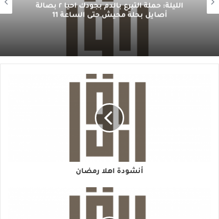
الليلة: حملة التبرع بالدم بجودك أحيا ٢ بصالة
أصايل بحلة محيش حتى الساعة 11
أنشودة اهلا رمضان