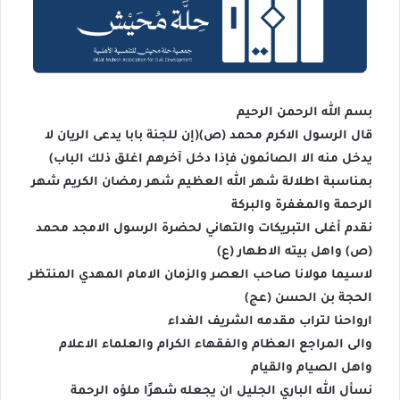
بسم الله الرحمن الرحيم
قال الرسول الاكرم محمد (ص)(إن للجنة بابا يدعى الريان لا
يدخل منه الا الصائمون فإذا دخل آخرهم اغلق ذلك الباب)
بمناسبة اطلالة شهر الله العظيم شهر رمضان الكريم شهر
الرحمة والمغفرة والبركة
نقدم أغلى التبريكات والتهاني لحضرة الرسول الامجد محمد
(ص) واهل بيته الاطهار (ع)
لاسيما مولانا صاحب العصر والزمان الامام المهدي المنتظر
الحجة بن الحسن (عج)
ارواحنا لتراب مقدمه الشريف الفداء
والى المراجع العظام والفقهاء الكرام والعلماء الاعلام
واهل الصيام والقيام
نسأل الله الباري الجليل ان يجعله شهرًا ملؤه الرحمة