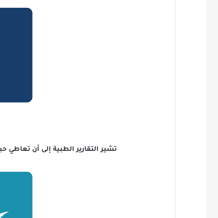
تشير التقارير الطبية إلى أن تعاطي حبوب الكبتاجون من (6-3) أشهر تؤدي إلى تدمير خلايا المخ م