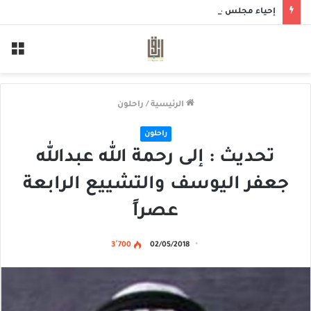
إحياء مجلس حسيني بمأتم الحاج أحمد منصور الخميس
الق
الرئيسية
/
راحلون
راحلون
تحديث : إلى رحمة الله عبدالله
جعفر اليوسف والتشييع الرابعة
عصراً
3٬700
02/05/2018