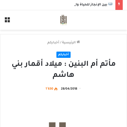
بين الإنجاز للحياة والاستعداد للموت
الق
الرئيسية
/
أخباركم
أخباركم
مأتم أم البنين : ميلاد أقمار بني
هاشم
1٬630
28/04/2018