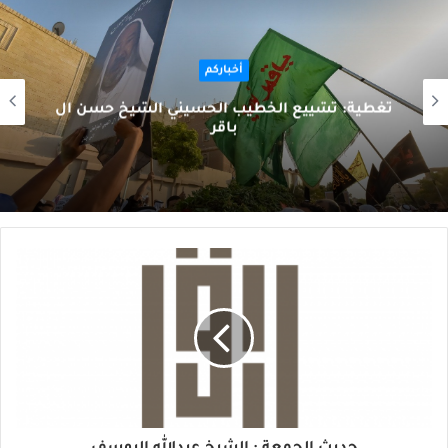
أخباركم
تغطية: تشييع الخطيب الحسيني الشيخ حسن آل
باقر