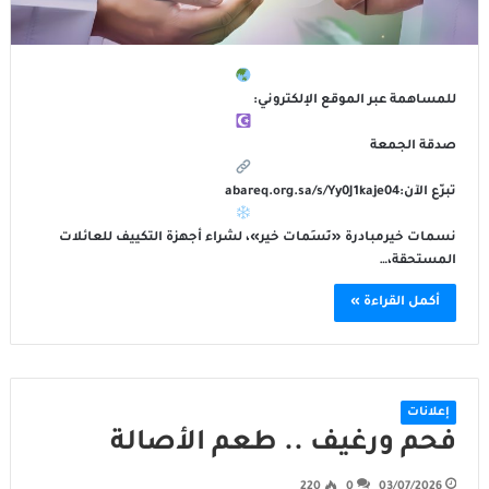
للمساهمة عبر الموقع الإلكتروني:
صدقة الجمعة
تبرّع الآن:abareq.org.sa/s/Yy0J1kaje04
نسمات خيرمبادرة «نَسَمات خير»، لشراء أجهزة التكييف للعائلات
المستحقة،…
أكمل القراءة »
إعلانات
فحم ورغيف .. طعم الأصالة
220
0
03/07/2026