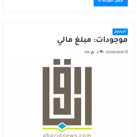
أكمل القراءة »
أخباركم
موجودات: مبلغ مالي
335
0
20/06/2026