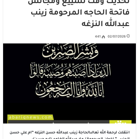
تحديث وقت تشييع ومجالس
فاتحة الحاجه المرحومة زينب
عبدالله النزغه
441
02/07/2026
انتقلت لرحمة الله تعالىالحاجة زينب عبدالله حسن النزغه “ام علي حسن