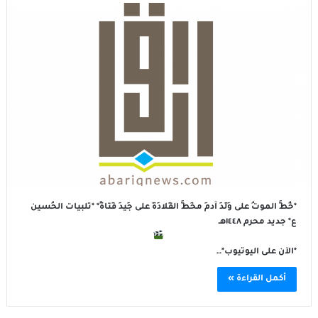
*خُطَّ الموتُ على وَلَدِ آدمَ مخَطَّ القِلادَةِ على جِيدِ فَتاةٍ* *تلبيات الحُسين
ع* جديد محرم ١٤٤٨هـ
*الآن على اليوتيوب*…
أكمل القراءة »