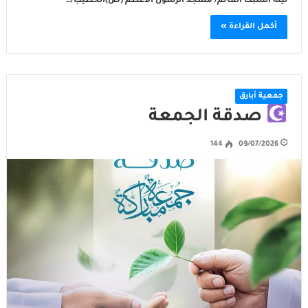
ليلة السبت المأتم/ مسجد الرسول الأعظم (ص)الخطيب/…
أكمل القراءة »
جمعية أبارق
صدقة الجمعة
144
09/07/2026