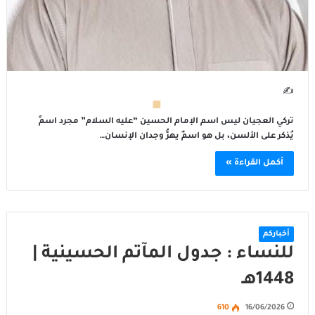
✍
تركي العجيان ليس اسم الإمام الحسين “عليه السلام” مجرد اسمٍ
يُذكر على الألسن، بل هو اسمٌ يهزُّ وجدان الإنسان…
أكمل القراءة »
أخباركم
للنساء : جدول المآتم الحسينية |
1448هـ
610
16/06/2026