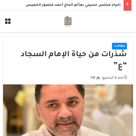
صدقة الجمعة
الق
مقالات
شذرات من حياة الإمام السجاد
“ع”
منذ 4 أسابيع
136