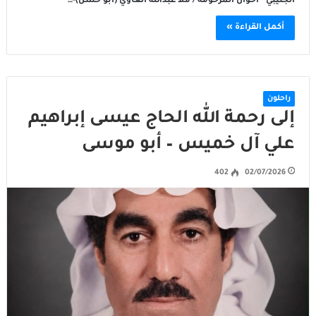
الجنيبي” اخوان المرحومة / ملا عبدالله الغاوي (ابو حسن)-…
أكمل القراءة »
راحلون
إلى رحمة الله الحاج عيسى إبراهيم
علي آل خميس – أبو موسى
402
02/07/2026