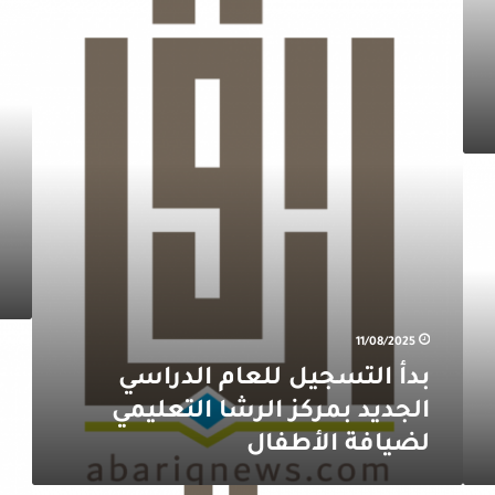
التسجيل
الصي
للعام
من
الدراسي
touch
الجديد
coffe
بمركز
الآن
الرشا
ب
التعليمي
79
لضيافة
ريال
الأطفال
مفقود
11/08/2025
:
بدأ التسجيل للعام الدراسي
عقد
ذهب
الجديد بمركز الرشا التعليمي
لضيافة الأطفال