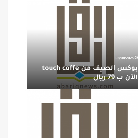
ف
08/08/2025
بوكس الصيف من touch coffe
الآن ب 79 ريال
ات