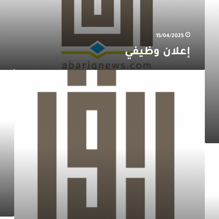
في
Keeta!
15/04/2025
إعلان وظيفي
*دورة
بمناس
الذكاء
شهر
الاصطناعي
رمضا
للأطفال*
..
باقة
من
5
عطور
+
1
مجاناً
من
بيت
كادي
للزهور