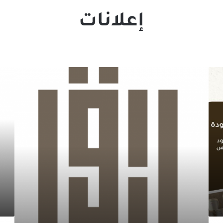
إعلانات
بيت
تتوفر
كادي
مواص
للزهور
من
للبيع
الحله
لعدم
إلى
التفرغ
روضة
..
أرض
المحب
بأم
الحما
عرض