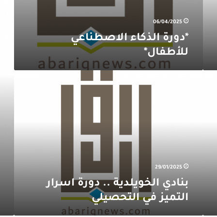
عروض
خاصة
06/04/2025
من
بيت
*دورة الذكاء الاصطناعي
كادي
للأطفال*
للزهور
لـ
بيرفي
بنادي
آر
الخويلدية
بي
..
دورة
اسرار
التميز
في
التحصيلي
29/01/2025
بنادي الخويلدية .. دورة اسرار
التميز في التحصيلي