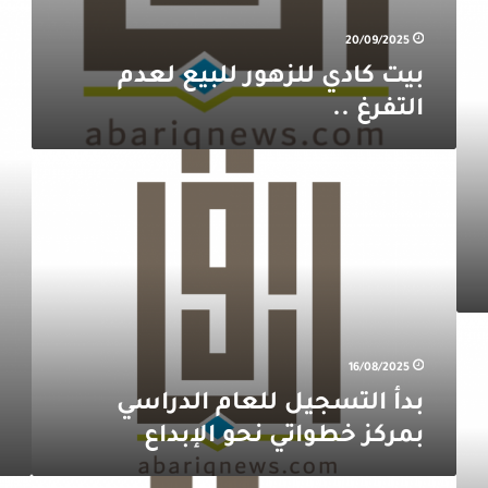
اليوم
20/09/2025
الوطن
(95)
بيت كادي للزهور للبيع لعدم
من
التفرغ ..
مركز
المداد
للتدر
بدأ
لدورة
التسجيل
القدر
للعام
الدراسي
بمركز
خطواتي
نحو
الإبداع
16/08/2025
بدأ التسجيل للعام الدراسي
بمركز خطواتي نحو الإبداع
بدأ
بوكس