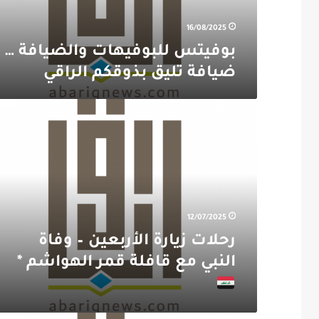
16/08/2025
بوفيتس للبوفيهات والضيافة …
ضيافة تليق بذوقكم الراقي
رحلات
زيارة
الأربعين
–
وفاة
النبي
مع
قافلة
12/07/2025
قمر
رحلات زيارة الأربعين – وفاة
الهواشم
*
النبي مع قافلة قمر الهواشم *