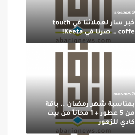
14/04/2025
خبر سار لعملائنا في touch
coffe … صرنا في Keeta!
بة
ن
28/02/2025
بمناسبة شهر رمضان .. باقة
من 5 عطور + 1 مجاناً من بيت
كادي للزهور