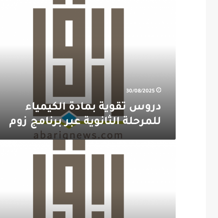
تقوية
بمادة
الكيمياء
للمرحلة
الثانوية
عبر
برنامج
زوم
30/08/2025
دروس تقوية بمادة الكيمياء
للمرحلة الثانوية عبر برنامج زوم
بوفيتس
للبوفيهات
والضيافة
…
ضيافة
تليق
بذوقكم
الراقي