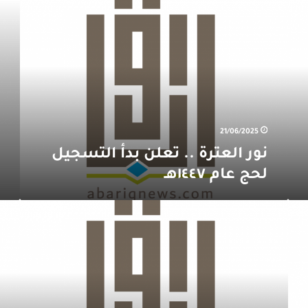
نور
العترة
..
تعلن
بدأ
التسجيل
لحج
عام
١٤٤٧هـ
21/06/2025
نور العترة .. تعلن بدأ التسجيل
لحج عام ١٤٤٧هـ
إعلان
خبر
وظيفي
سار
لعملائ
في
touch
coffe
…
صرنا