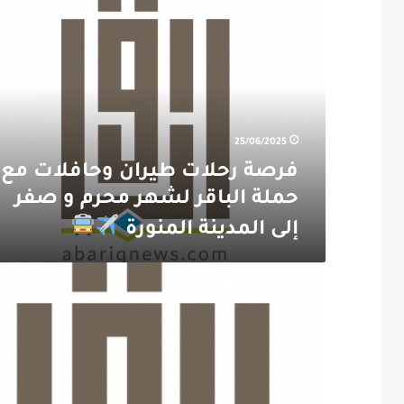
فرصة
رحلات
طيران
وحافلات
مع
حملة
الباقر
لشهر
25/06/2025
محرم
فرصة رحلات طيران وحافلات مع
و
صفر
حملة الباقر لشهر محرم و صفر
إلى
إلى المدينة المنورة
المدينة
المنورة
روضة
التعاون
تعلن
التسجيل
للعام
1447هـ
لبرنامج
التربية