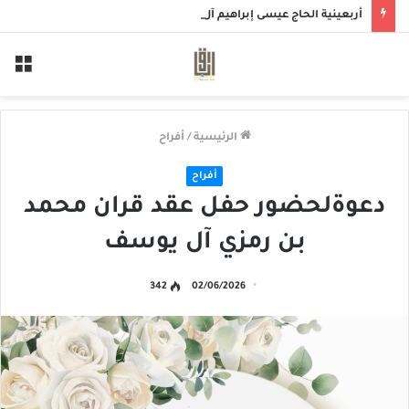
أربعينية الحاج عيسى إبراهيم آل خميس
الق
الرئيسية
/
أفراح
أفراح
دعوةلحضور حفل عقد قران محمد
بن رمزي آل يوسف
342
02/06/2026