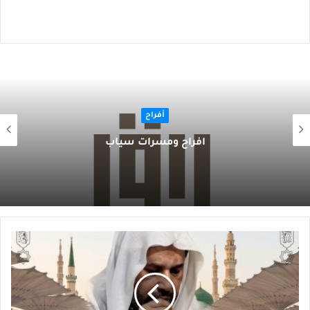
أفراح
أفراح ومسرات سياب