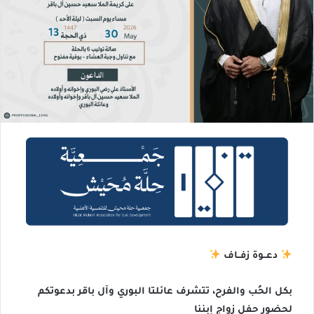
دعــوة زفــاف
بكل الحُب والفرح، تتشرف عائلتا البوري وآل باقر بدعوتكم
لحضور حفل زواج إبننا