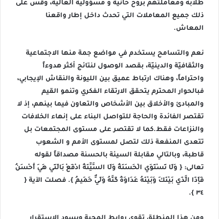
طلابه ومعاملتهم بروح حانية و مسؤولية العالية، وقس على
ذلك جميع المعاملات التي تحدث داخل إطار واقعنا
المعاش.
نعم والتسامح يستخدم في مواضع جمة منها الاجتماعية
والثقافيّة والدينيّة، بقصد الوصول لنتائج أكثر هدوءاً
واحتراماً، وهناك ارتباط عميق بين الليونة والنقاش الإيجابي،
فبالحوار المحترم يتحقق الارتقاء الفكري وتنمو القيم
والمبادئ والأخلاق بين الأشخاص والتعاون فيما بينهم، إذ لا
تقتصر الفائدة والحاجة للتواصل البناء على إنهاء الخلافات
والنزاعات فقط.كما لا تقتصر على مستوى المجتمعات بل
تتعدى المنفعة ذلك لتصل لمستوى الأمم و الشعوب
قاطبة، وبالتالي مقابلة السيئة بالحسنة مصداقاً لقوله
تعالى: { وَلَا تَسْتَوِي الْحَسَنَةُ وَلَا السَّيِّنَةُ ادْفَعْ بِالّتِي هِيَ أَحْسَنُ
فَإِذَا الَّذِي بَيْنَكَ وَبَيْنَهُ عَدَاوَةُ كَنَّهُ وَلِيٌّ حَمِيمُ }. فصلت الآية {
٣٤ }.
ومن هذا المنطلق تقوى روابط المحبة ويسود الاستقرار