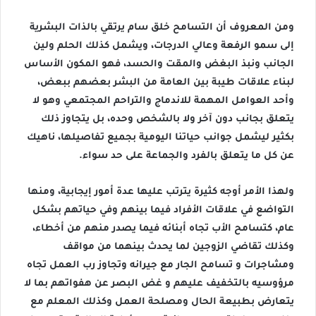
ومن المعروف أن التسامح خلق سام يرتقي بالذات البشرية
إلى سمو الرفعة وعالي الدرجات، ويشمل كذلك الحلم ولين
الجانب ونبذ البغض والمقت والحسد، فهو المكون الأساس
لبناء علاقات طيبة بين العامة من البشر بعضهم ببعض،
وأحد العوامل المهمة للاندماج والتراحم المجتمعي وهو لا
يتعلق بجانب دون آخر ولا بالشخص وحده، بل يتجاوز ذلك
بكثير ليشمل جوانب حياتنا اليومية بجميع تفاصيلها، ناهيك
عن كل ما يتعلق بالفرد والجماعة على حد سواء.
ولهذا الأمر أوجه كثيرة يترتب عليها عدة أمور إيجابية، ومنها
التواضع في علاقات الأفراد فيما بينهم وفي حياتهم بشكل
عام، كتسامح الأب تجاه أبنائه فيما يصدر منهم من أخطاء،
وكذلك تقاضي الزوجين لما يحدث بينهما من مواقف
ومشاجرات و تسامح الجار مع جيرانه وتجاوز رب العمل تجاه
مرؤوسيه بالتخفيف عليهم و غض البصر عن هفواتهم بما لا
يتعارض بطبيعة الحال ومصلحة العمل وكذلك المعلم مع