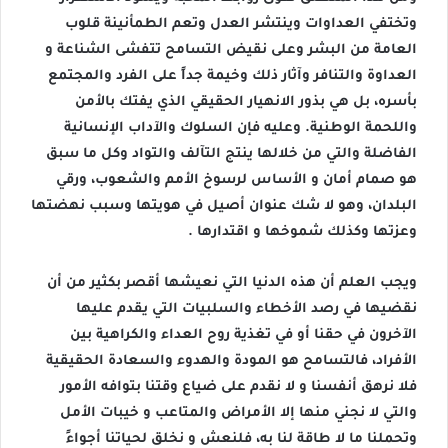
وتختفي العداوات وينتشر العدل وتعم الطمأنينة قلوب
العامة من البشر وعلى نقيض التسامح تتفشى الشناعة و
العداوة والتنافر وآثار ذلك وخيمة جداً على الفرد والمجتمع
بأسره، بل هي بذور الانهيار الحقيقي الذي يفتك بالأمن
واللحمة الوطنية. وعليه فإن السلوك والآداب الإنسانية
الفاضلة والتي من خلالها ينتج التآلف والتواد وكل ما سبق
هو صمام أمان و الأساس لرسوخ الأمم والشعوب، ورقي
البلدان، وهو لا شك عنوان أصيل في هويتها وسبب نهضتها
وعزتها وكذلك شموخها و اقتدارها .
ويجب العلم أن هذه الدنيا التي نعيشها أقصر بكثير من أن
نقضيها في رصد الأخطاء والسلبيات التي يقدم عليها
الآخرون في حقنا أو في تغذية روح العداء والكراهية بين
الأفراد، فالتسامح هو المودة والهدوء والسعادة الحقيقية
فلا نرهق أنفسنا و لا نقدم على ضياع وقتنا بتوافه الأمور
والتي لا نجني منها إلا الأمراض والمتاعب و خيبات الأمل
وتحملنا ما لا طاقة لنا به، فلنعش و نخلق لحياتنا أجواءً