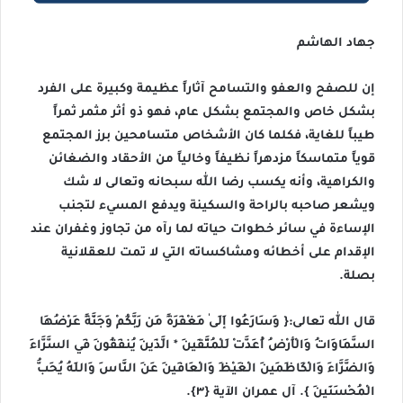
جهاد الهاشم
إن للصفح والعفو والتسامح آثاراً عظيمة وكبيرة على الفرد
بشكل خاص والمجتمع بشكل عام، فهو ذو أثر مثمر ثمراً
طيباً للغاية، فكلما كان الأشخاص متسامحين برز المجتمع
قوياً متماسكاً مزدهراً نظيفاً وخالياً من الأحقاد والضغائن
والكراهية، وأنه يكسب رضا اللّٰه سبحانه وتعالى لا شك
ويشعر صاحبه بالراحة والسكينة ويدفع المسيء لتجنب
الإساءة في سائر خطوات حياته لما رآه من تجاوز وغفران عند
الإقدام على أخطائه ومشاكساته التي لا تمت للعقلانية
بصلة.
قال اللّٰه تعالى:{ وَسَارِعُوا إِلَىٰ مَغْفِرَةٍ مِن رَبَّكُمْ وَجَنَّةٍ عَرْضُهَا
السَّمَاوَاتُ وَالْأَرْضُ أُعِدَّتْ لِلْمُتَّقِينَ * الَّذِينَ يُنفِقُونَ فِي السَّرَّاءِ
وَالضَّرَّاءِ وَالْكَاظِمِينَ الْغَيْظَ وَالْعَافِينَ عَنِ النَّاسِ وَاللَهُ يُحِبُّ
الْمُحْسِنِينَ }. آل عمران الآية {٣}.