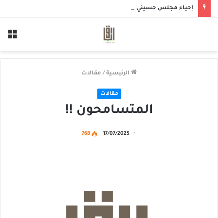
إحياء مجلس حسيني بمأتم الحاج أحمد منصور الخميس
الق
الرئيسية
/
مقالات
مقالات
المتسامحون !!
768
17/07/2025