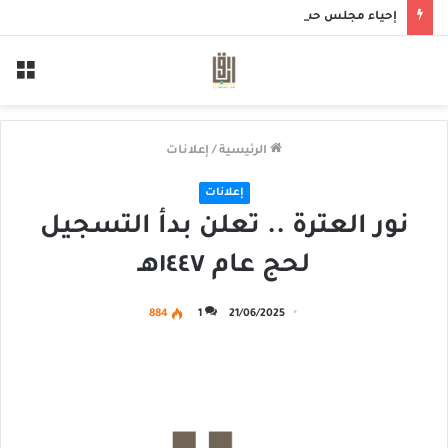
إحياء مجلس حسيني بمأتم الحاج أحمد منصور الخميس
الق
الرئيسية
/
إعلانات
إعلانات
نور العترة .. تعلن بدأ التسجيل
لحج عام ١٤٤٧هـ
884
1
21/06/2025