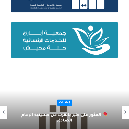
إعلانات
العثور على طير بالقرب من حسينية الإمام
الصادق