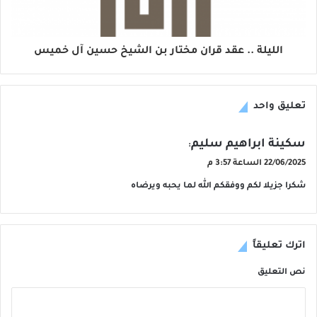
الليلة .. عقد قران مختار بن الشيخ حسين آل خميس
تعليق واحد
ي
سكينة ابراهيم سليم
:
ق
22/06/2025 الساعة 3:57 م
و
شكرا جزيلا لكم ووفقكم الله لما يحبه ويرضاه
ل
اترك تعليقاً
نص التعليق