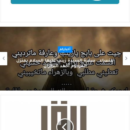
أخباركم
للنساء.. سفرة السيدة زينب عليها السلام بمنزل
المرحوم أحمد البطران