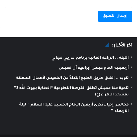
A
l
آخر الأخبار :
t
e
الليلة .. الزراعة المائية برنامج تدريبي مجاني
r
أربعينية الحاج عيسى إبراهيم آل خميس
n
تنويه .. إغلاق طريق الخليج ابتداءً من الخميس لأعمال السفلتة
a
تنمية حلة محيش تطلق الفرصة التطوعية “العناية ببيوت الله 3”
t
بمسجد الزهراء (ع)
i
مجالس إحياء ذكرى أربعين الإمام الحسين عليه السلام ” ليلة
v
الأربعاء “
e
: